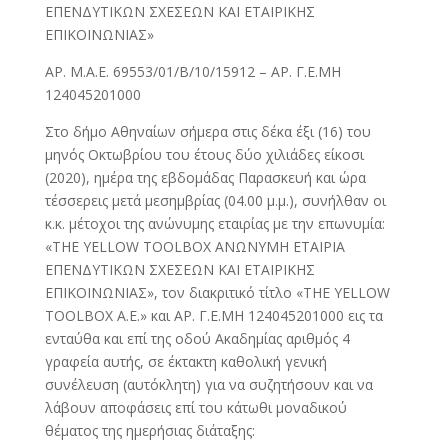
ΕΠΕΝΔΥΤΙΚΩΝ ΣΧΕΣΕΩΝ ΚΑΙ ΕΤΑΙΡΙΚΗΣ
ΕΠΙΚΟΙΝΩΝΙΑΣ»
ΑΡ. Μ.Α.Ε. 69553/01/Β/10/15912 – ΑΡ. Γ.Ε.ΜΗ
124045201000
Στο δήμο Αθηναίων σήμερα στις δέκα έξι (16) του
μηνός Οκτωβρίου του έτους δύο χιλιάδες είκοσι
(2020), ημέρα της εβδομάδας Παρασκευή και ώρα
τέσσερεις μετά μεσημβρίας (04.00 μ.μ.), συνήλθαν οι
κ.κ. μέτοχοι της ανώνυμης εταιρίας με την επωνυμία:
«THE YELLOW TOOLBOX ΑΝΩΝΥΜΗ ΕΤΑΙΡΙΑ
ΕΠΕΝΔΥΤΙΚΩΝ ΣΧΕΣΕΩΝ ΚΑΙ ΕΤΑΙΡΙΚΗΣ
ΕΠΙΚΟΙΝΩΝΙΑΣ», τον διακριτικό τίτλο «THE YELLOW
TOOLBOX Α.Ε.» και ΑΡ. Γ.Ε.ΜΗ 124045201000 εις τα
ενταύθα και επί της οδού Ακαδημίας αριθμός 4
γραφεία αυτής, σε έκτακτη καθολική γενική
συνέλευση (αυτόκλητη) για να συζητήσουν και να
λάβουν αποφάσεις επί του κάτωθι μοναδικού
θέματος της ημερήσιας διάταξης: