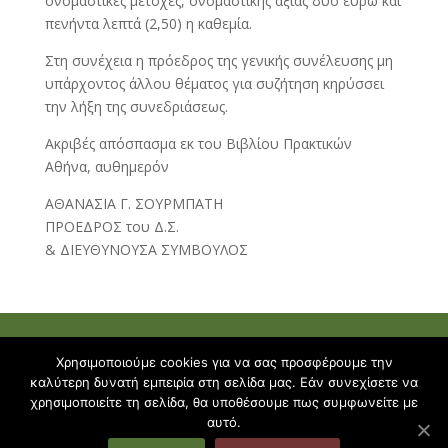
ονομαστικές μετοχές, ονομαστικής αξίας δύο ευρώ και
πενήντα λεπτά (2,50) η καθεμία.
Στη συνέχεια η πρόεδρος της γενικής συνέλευσης μη
υπάρχοντος άλλου θέματος για συζήτηση κηρύσσει
την λήξη της συνεδριάσεως.
Ακριβές απόσπασμα εκ του Βιβλίου Πρακτικών
Αθήνα, αυθημερόν
ΑΘΑΝΑΣΙΑ Γ. ΣΟΥΡΜΠΑΤΗ
ΠΡΟΕΔΡΟΣ του Δ.Σ.
& ΔΙΕΥΘΥΝΟΥΣΑ ΣΥΜΒΟΥΛΟΣ
Χρησιμοποιούμε cookies για να σας προσφέρουμε την
καλύτερη δυνατή εμπειρία στη σελίδα μας. Εάν συνεχίσετε να
THE YELLOW TOOLBOX | Ακαδημίας 4, 106
χρησιμοποιείτε τη σελίδα, θα υποθέσουμε πως συμφωνείτε με
αυτό.
71, Αθήνα | 210 7418900 |